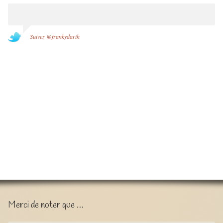
Suivez @frankydarth
Merci de noter que …