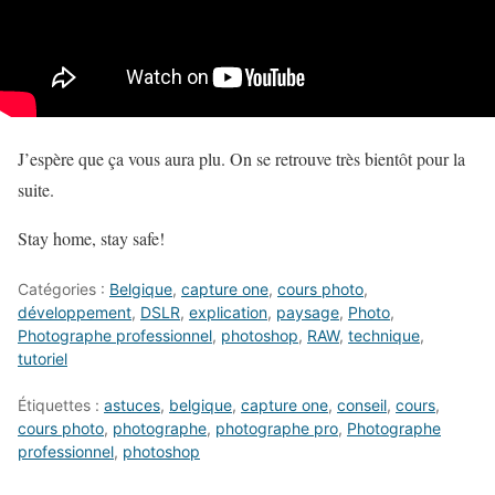
J’espère que ça vous aura plu. On se retrouve très bientôt pour la
suite.
Stay home, stay safe!
Catégories :
Belgique
,
capture one
,
cours photo
,
développement
,
DSLR
,
explication
,
paysage
,
Photo
,
Photographe professionnel
,
photoshop
,
RAW
,
technique
,
tutoriel
Étiquettes :
astuces
,
belgique
,
capture one
,
conseil
,
cours
,
cours photo
,
photographe
,
photographe pro
,
Photographe
professionnel
,
photoshop