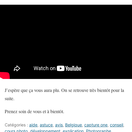
J’espère que ça vous aura plu. On se retrouve très bientôt pour la
suite.
Prenez soin de vous et à bientôt.
Catégories :
aide
,
astuce
,
avis
,
Belgique
,
capture one
,
conseil
,
cours photo
,
développement
,
explication
,
Photographe