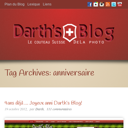
Plan du Blog
Lexique
Liens
Aller à:
Tag Archives:
anniversaire
4ans déjà … Joyeux anni Darth’s Blog!
19 octobre 2012
par
Darth
111 commentaires