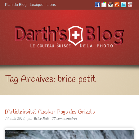
Plan du Blog
Lexique
Liens
Aller à:
Tag Archives:
brice petit
[Article invité] Alaska : Pays des Grizzlis
14 août 2014
par
Brice Petit
57 commentaires