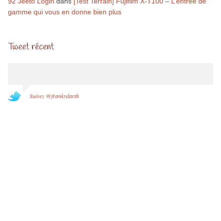
92 Jeeto Login
dans
[Test Terrain] Fujifilm X-T100 – L’entrée de
gamme qui vous en donne bien plus
Tweet récent
Suivez @frankydarth