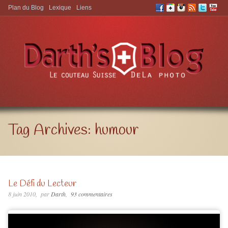
Plan du Blog
Lexique
Liens
Aller à:
Tag Archives:
humour
Le Défi du Lecteur
8 juin 2010
par
Darth
93 commentaires