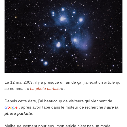
Le 12 mai 2009, il y a presque un an de ça, j’ai écrit un article qui
se nommait «
La photo parfaite
« .
Depuis cette date, j’ai beaucoup de visiteurs qui viennent de
G
o
o
g
l
e
, après avoir tapé dans le moteur de recherche
Faire la
photo parfaite
.
Malheureusement pour eux, mon article n’est pas un mode