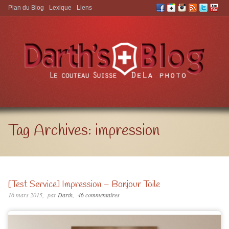
Plan du Blog
Lexique
Liens
Aller à:
Tag Archives:
impression
[Test Service] Impression – Bonjour Toile
16 mars 2015
par
Darth
46 commentaires