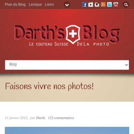
Plan du Blog
Lexique
Liens
Aller à:
Faisons vivre nos photos!
11 janvier 2012
par
Darth
112 commentaires