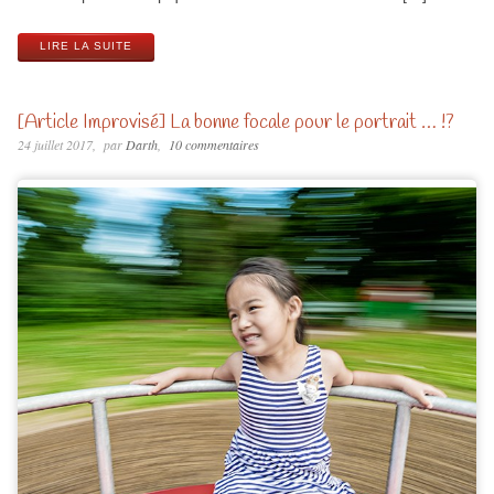
LIRE LA SUITE
[Article Improvisé] La bonne focale pour le portrait … !?
24 juillet 2017
par
Darth
10 commentaires