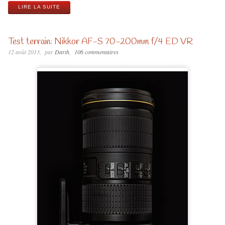
LIRE LA SUITE
Test terrain: Nikkor AF-S 70-200mm f/4 ED VR
12 août 2013
par
Darth
106 commentaires