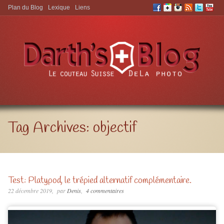
Plan du Blog
Lexique
Liens
Aller à:
Tag Archives:
objectif
Test: Platypod, le trépied alternatif complémentaire.
22 décembre 2019
par
Denis
4 commentaires