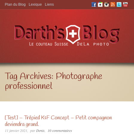
Plan du Blog
Lexique
Liens
Aller à:
Tag Archives:
Photographe
professionnel
[Test] – Trépied K&F Concept – Petit compagnon
deviendra grand.
11 janvier 2021
par
Denis
10 commentaires