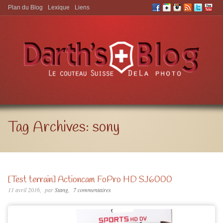
Plan du Blog
Lexique
Liens
Aller à:
Tag Archives:
sony
[Test terrain] Actioncam FoPro HD SJ6000
11 avril 2016
par
Stang
7 commentaires