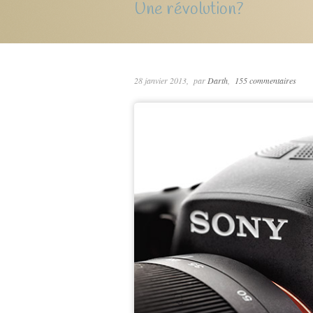
Une révolution?
28 janvier 2013
par
Darth
155 commentaires