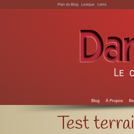
Plan du Blog
Lexique
Liens
Aller à:
Blog
À Propos
Be
Test terr