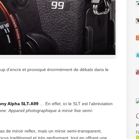
ucoup d’encre et provoqué énormément de débats dans le
ony Alpha SLT-A99
… En effet, ici le SLT est l’abréviation
onne:
Appareil photographique à miroir fixe semi-
P
as de miroir reflex, mais un miroir semi-transparent,
l
cus traditionnel et très performant, tout en offrant une