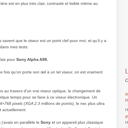
ière est en plus très clair, contrasté et lisible même au
 savent que le viseur est un point clef pour moi, et qu’il y a
é dans mes tests.
fais pour
Sony Alpha A99.
e fois qu’on porte son œil à un tel viseur, on est vraiment
 au travers d’un vrai viseur optique, le changement de
d
uelque temps pour se faire à ce viseur électronique. Un
R
×768 pixels (XGA 2,3 millions de points),
le nec plus ultra
it actuellement.
H
g
 j’avais en parallèle le
Sony
et un appareil plus classique
H