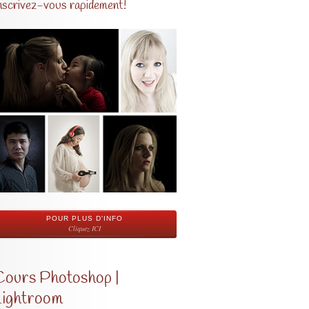
nscrivez-vous rapidement!
POUR PLUS D'INFO
Cliquez ICI
Cours Photoshop |
Lightroom