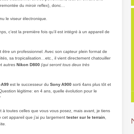
 remontée du miroir reflex), donc…
enu le viseur électronique.
ps, c’est la première fois qu’il est intégré à un appareil de
 être un professionnel. Avec son capteur plein format de
ités, sa tropicalisation…etc., il vient directement chatouiller
t autres
Nikon D800
(qui seront tous deux très
-A99
est le successeur du
Sony A900
sorti 4ans plus tôt et
uestion légitime: en 4 ans, quelle évolution pour le
?
t à toutes celles que vous vous posez, mais avant, je tiens
e cet appareil que j’ai pu largement
tester sur le terrain
,
ite.