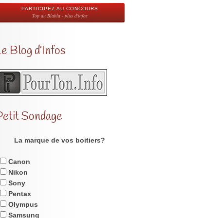
PARTICIPEZ AU CONCOURS
Top du Blabla - plus d'infos
e Blog d’Infos
Petit Sondage
La marque de vos boitiers?
Canon
Nikon
Sony
Pentax
Olympus
Samsung