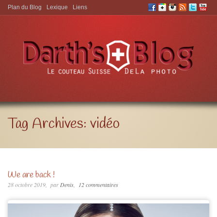
Plan du Blog
Lexique
Liens
Aller à:
Tag Archives:
vidéo
We are back !
28 octobre 2019
par
Denis
12 commentaires