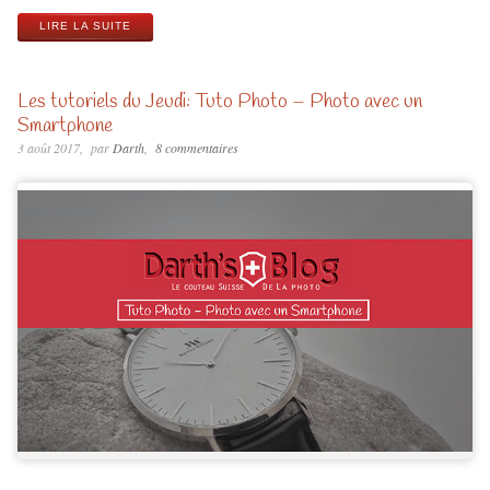
LIRE LA SUITE
Les tutoriels du Jeudi: Tuto Photo – Photo avec un
Smartphone
3 août 2017
par
Darth
8 commentaires