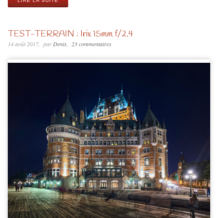
LIRE LA SUITE
TEST-TERRAIN : Irix 15mm f/2.4
14 août 2017
par
Denis
23 commentaires