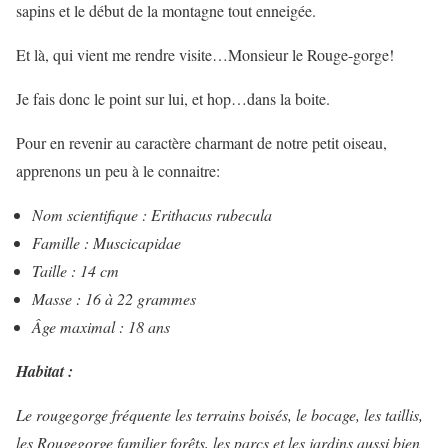
sapins et le début de la montagne tout enneigée.
Et là, qui vient me rendre visite…Monsieur le Rouge-gorge!
Je fais donc le point sur lui, et hop…dans la boite.
Pour en revenir au caractère charmant de notre petit oiseau,
apprenons un peu à le connaitre:
Nom scientifique
: Erithacus rubecula
Famille
: Muscicapidae
Taille
: 14 cm
Masse
: 16 à 22 grammes
Âge maximal
: 18 ans
Habitat :
Le rougegorge fréquente les terrains boisés, le bocage, les taillis,
les Rougegorge familier forêts, les parcs et les jardins aussi bien