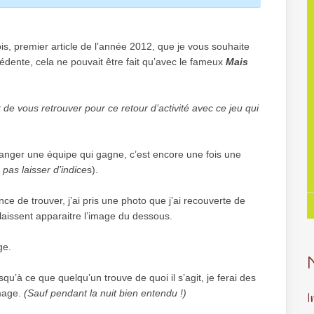
is, premier article de l’année 2012, que je vous souhaite
édente, cela ne pouvait être fait qu’avec le fameux
Mais
de vous retrouver pour ce retour d’activité avec ce jeu qui
nger une équipe qui gagne, c’est encore une fois une
 pas lais­ser d’indice
s).
 de trou­ver, j’ai pris une photo que j’ai recou­verte de
i laissent appa­raitre l’image du dessous.
ge.
squ’à ce que quelqu’un trouve de quoi il s’agit, je ferai des
mage.
(Sauf pen­dant la nuit bien entendu !)
I