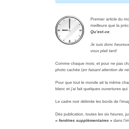
Premier article du mo
meilleure que la préc
Qu’est-ce
.
Je suis donc heureux 
vous plait tant!
Comme chaque mois, et pour ne pas cha
photo cachée (
en fai­sant atten­tion de ne
Pour que tout le monde ait la même chance
blanc et j’ai fait quelques ouver­tures qu
Le cadre noir déli­mite les bords de l’ima
Dès publication, toutes les six heures, ju
«
fenêtres sup­plé­men­taires »
dans l’i