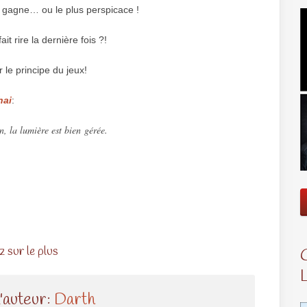
ur gagne… ou le plus perspicace !
it rire la dernière fois ?!
 le principe du jeux!
hai
:
n, la lumière est bien gérée.
z sur le plus
l'auteur:
Darth