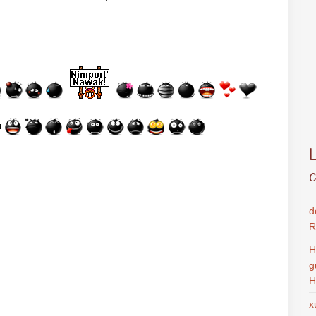
d
R
H
g
H
x