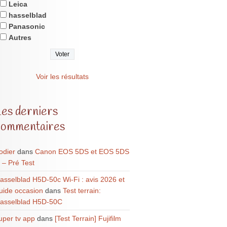
Leica
hasselblad
Panasonic
Autres
Voir les résultats
Les derniers
commentaires
odier
dans
Canon EOS 5DS et EOS 5DS
 – Pré Test
asselblad H5D-50c Wi-Fi : avis 2026 et
uide occasion
dans
Test terrain:
asselblad H5D-50C
uper tv app
dans
[Test Terrain] Fujifilm