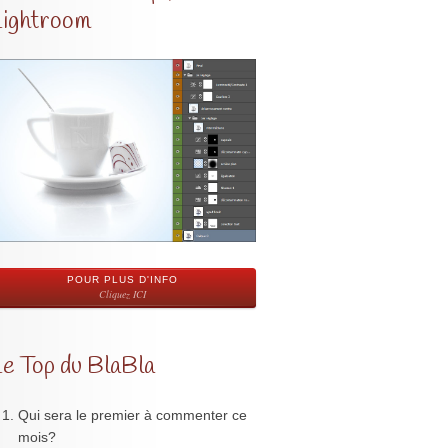
Lightroom
POUR PLUS D'INFO
Cliquez ICI
Le Top du BlaBla
Qui sera le premier à commenter ce
mois?