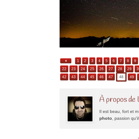
1
2
3
4
5
6
7
8
9
22
23
24
25
26
27
28
29
3
42
43
44
45
46
47
48
49
À propos de 
Il est beau, fort et m
photo
, passion qu'