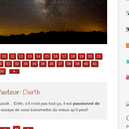
10
11
12
13
14
15
16
17
18
19
20
21
0
31
32
33
34
35
36
37
38
39
40
41
50
l'auteur:
Darth
usclé... Enfin, s'il n'est pas tout ça, il est
passionné de
il essaye de vous transmettre du mieux qu'il peut!
P