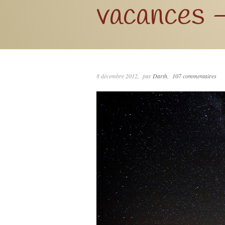
vacances 
8 décembre 2012
par
Darth
107 commentaires