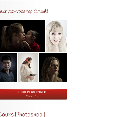
nscrivez-vous rapidement!
POUR PLUS D'INFO
Cliquez ICI
Cours Photoshop |