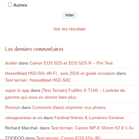
Autres
Voir les résultats
Les derniers commentaires
dodier
dans
Canon EOS 5DS et EOS 5DS R – Pré Test
Hasselblad H5D-50c Wi-Fi : avis 2026 et guide occasion
dans
Test terrain: Hasselblad H5D-50C
xuper tv app
dans
[Test Terrain] Fujifilm X-T100 – L’entrée de
gamme qui vous en donne bien plus
Romain
dans
Comment (faire) imprimer vos photos
celuapuestas-ar.es
dans
Festival Arbres & Lumières Genève
Richard Marchal.
dans
Test terrain: Canon MP-E 65mm f/2.8 1-5x
TOOFOO
dans
Test terrain: Canon EOS 5Ds (R)