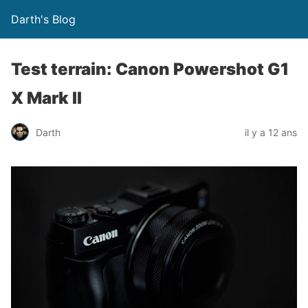
Darth's Blog
Test terrain: Canon Powershot G1
X Mark II
Darth
il y a 12 ans