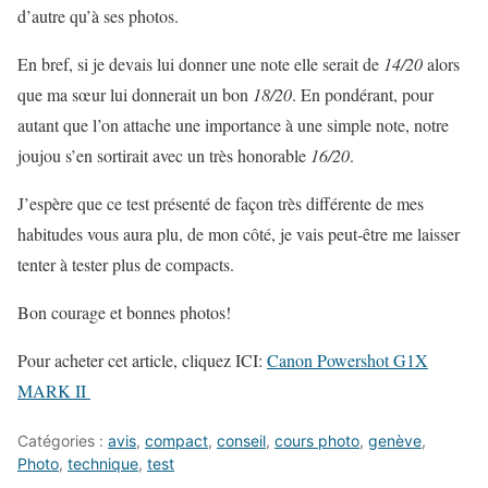
d’autre qu’à ses photos.
En bref, si je devais lui donner une note elle serait de
14/20
alors
que ma sœur lui donnerait un bon
18/20
. En pondérant, pour
autant que l’on attache une importance à une simple note, notre
joujou s’en sortirait avec un très honorable
16/20
.
J’espère que ce test présenté de façon très différente de mes
habitudes vous aura plu, de mon côté, je vais peut-être me laisser
tenter à tester plus de compacts.
Bon courage et bonnes photos!
Pour acheter cet article, cliquez ICI:
Canon Powershot G1X
MARK II
Catégories :
avis
,
compact
,
conseil
,
cours photo
,
genève
,
Photo
,
technique
,
test