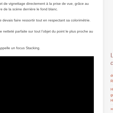
fet de vignettage directement à la prise de vue, grâce au
re de la scène derrière le fond blanc.
 je devais faire ressortir tout en respectant sa colorimétrie.
 netteté parfaite sur tout l’objet du point le plus proche au
 appelle un focus Stacking.
d
R
H
g
H
x