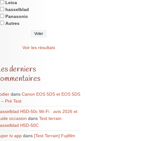
Leica
hasselblad
Panasonic
Autres
Voir les résultats
Les derniers
commentaires
odier
dans
Canon EOS 5DS et EOS 5DS
 – Pré Test
asselblad H5D-50c Wi-Fi : avis 2026 et
uide occasion
dans
Test terrain:
asselblad H5D-50C
uper tv app
dans
[Test Terrain] Fujifilm