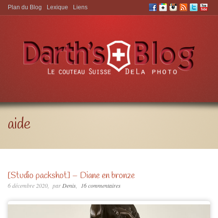
Plan du Blog
Lexique
Liens
Aller à:
aide
[Studio packshot] – Diane en bronze
6 décembre 2020
par
Denis
16 commentaires