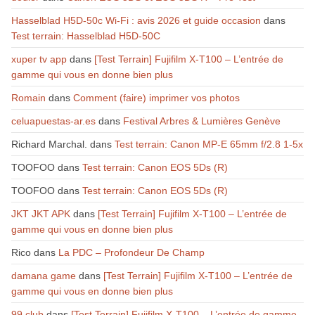
Hasselblad H5D-50c Wi-Fi : avis 2026 et guide occasion
dans
Test terrain: Hasselblad H5D-50C
xuper tv app
dans
[Test Terrain] Fujifilm X-T100 – L’entrée de
gamme qui vous en donne bien plus
Romain
dans
Comment (faire) imprimer vos photos
celuapuestas-ar.es
dans
Festival Arbres & Lumières Genève
Richard Marchal.
dans
Test terrain: Canon MP-E 65mm f/2.8 1-5x
TOOFOO
dans
Test terrain: Canon EOS 5Ds (R)
TOOFOO
dans
Test terrain: Canon EOS 5Ds (R)
JKT JKT APK
dans
[Test Terrain] Fujifilm X-T100 – L’entrée de
gamme qui vous en donne bien plus
Rico
dans
La PDC – Profondeur De Champ
damana game
dans
[Test Terrain] Fujifilm X-T100 – L’entrée de
gamme qui vous en donne bien plus
99 club
dans
[Test Terrain] Fujifilm X-T100 – L’entrée de gamme