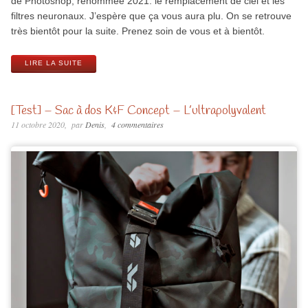
de Photoshop, renommée 2021: le remplacement de ciel et les
filtres neuronaux. J’espère que ça vous aura plu. On se retrouve
très bientôt pour la suite. Prenez soin de vous et à bientôt.
LIRE LA SUITE
[Test] – Sac à dos K&F Concept – L’ultrapolyvalent
11 octobre 2020
par
Denis
4 commentaires