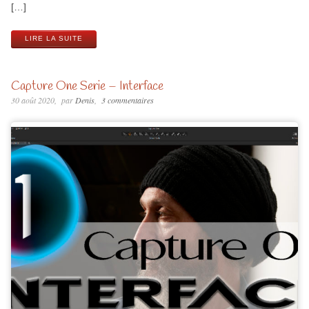
[…]
LIRE LA SUITE
Capture One Serie – Interface
30 août 2020
par
Denis
3 commentaires