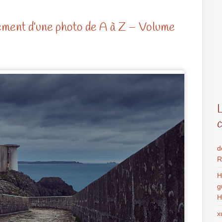
ment d’une photo de A à Z – Volume
d
R
H
g
H
x