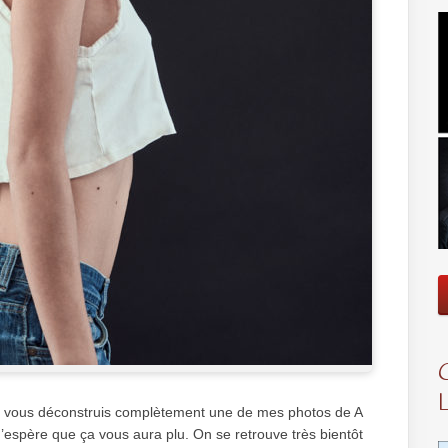
 je vous déconstruis complètement une de mes photos de A
i. J’espère que ça vous aura plu. On se retrouve très bientôt