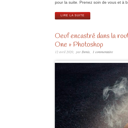
pour la suite. Prenez soin de vous et à b
LIRE LA SUITE
Oeuf encastré dans la ro
One + Photoshop
12 avril 2020
par
Denis
1 commentaire