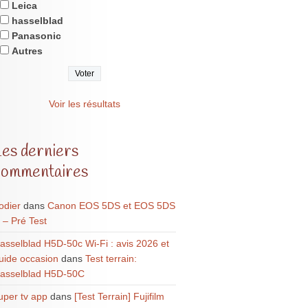
Leica
hasselblad
Panasonic
Autres
Voir les résultats
Les derniers
commentaires
odier
dans
Canon EOS 5DS et EOS 5DS
 – Pré Test
asselblad H5D-50c Wi-Fi : avis 2026 et
uide occasion
dans
Test terrain:
asselblad H5D-50C
uper tv app
dans
[Test Terrain] Fujifilm