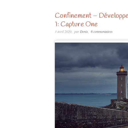
Confinement – Développe
1: Capture One
3 avril 2020
par
Denis
6 commentaires