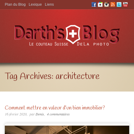
Plan du Blog
Lexique
Liens
Aller à:
Tag Archives:
architecture
Comment mettre en valeur d’un bien immobilier?
16 février 2020
par
Denis
4 commentaires