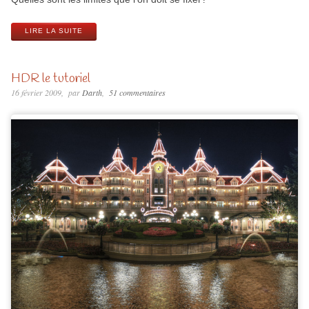
LIRE LA SUITE
HDR le tutoriel
16 février 2009
par
Darth
51 commentaires