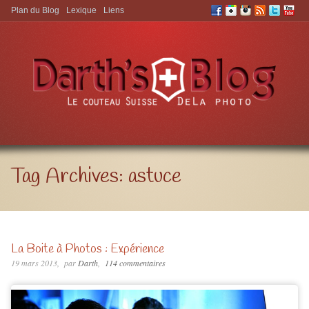
Plan du Blog
Lexique
Liens
Aller à:
Tag Archives:
astuce
La Boite à Photos : Expérience
19 mars 2013
par
Darth
114 commentaires