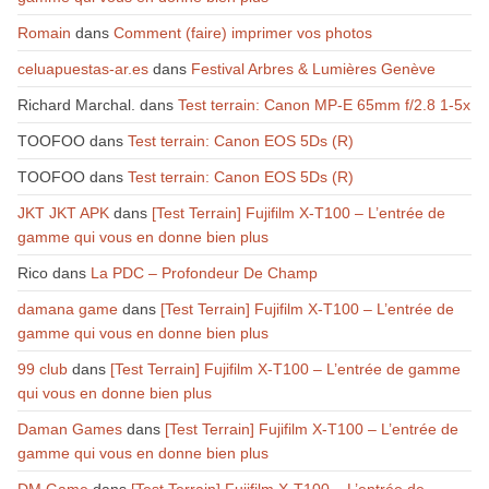
Romain
dans
Comment (faire) imprimer vos photos
celuapuestas-ar.es
dans
Festival Arbres & Lumières Genève
Richard Marchal.
dans
Test terrain: Canon MP-E 65mm f/2.8 1-5x
TOOFOO
dans
Test terrain: Canon EOS 5Ds (R)
TOOFOO
dans
Test terrain: Canon EOS 5Ds (R)
JKT JKT APK
dans
[Test Terrain] Fujifilm X-T100 – L’entrée de
gamme qui vous en donne bien plus
Rico
dans
La PDC – Profondeur De Champ
damana game
dans
[Test Terrain] Fujifilm X-T100 – L’entrée de
gamme qui vous en donne bien plus
99 club
dans
[Test Terrain] Fujifilm X-T100 – L’entrée de gamme
qui vous en donne bien plus
Daman Games
dans
[Test Terrain] Fujifilm X-T100 – L’entrée de
gamme qui vous en donne bien plus
DM Game
dans
[Test Terrain] Fujifilm X-T100 – L’entrée de