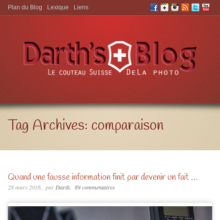
Plan du Blog
Lexique
Liens
Aller à:
Tag Archives:
comparaison
Quand une fausse information finit par devenir un fait …
28 mars 2016
par
Darth
89 commentaires