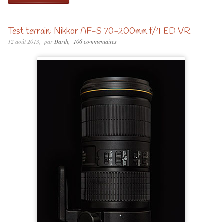
Test terrain: Nikkor AF-S 70-200mm f/4 ED VR
12 août 2013
par
Darth
106 commentaires