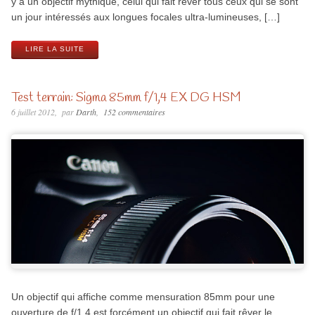
y a un objectif mythique, celui qui fait rêver tous ceux qui se sont
un jour intéressés aux longues focales ultra-lumineuses, […]
LIRE LA SUITE
Test terrain: Sigma 85mm f/1,4 EX DG HSM
6 juillet 2012
par
Darth
152 commentaires
Un objectif qui affiche comme mensuration 85mm pour une
ouverture de f/1,4 est forcément un objectif qui fait rêver le