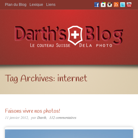
Plan du Blog
Lexique
Liens
Aller à:
Tag Archives:
internet
Faisons vivre nos photos!
11 janvier 2012
par
Darth
112 commentaires