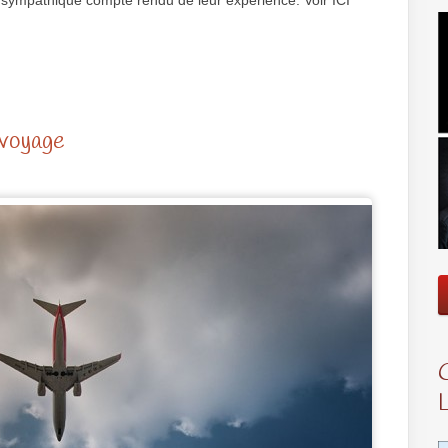
 un sympathique compte rendu de leur expérience: Voir ICI
 voyage