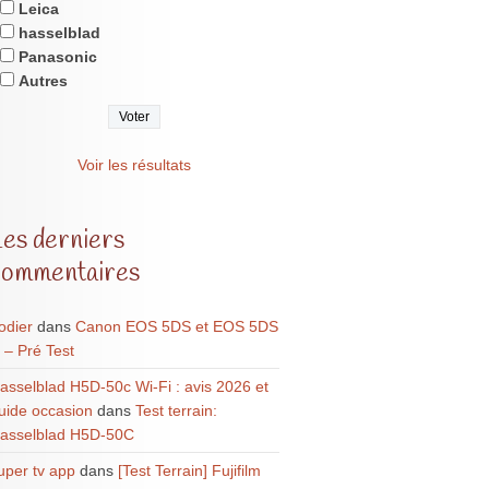
Leica
hasselblad
Panasonic
Autres
Voir les résultats
Les derniers
commentaires
odier
dans
Canon EOS 5DS et EOS 5DS
 – Pré Test
asselblad H5D-50c Wi-Fi : avis 2026 et
uide occasion
dans
Test terrain:
asselblad H5D-50C
uper tv app
dans
[Test Terrain] Fujifilm