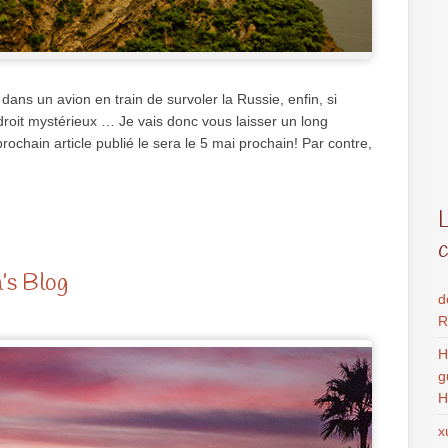
 dans un avion en train de survoler la Russie, enfin, si
droit mystérieux … Je vais donc vous laisser un long
ochain article publié le sera le 5 mai prochain! Par contre,
’s Blog
d
R
H
g
H
x