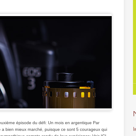
 deuxième épisode du défi: Un mois en argentique Par
I
e a bien mieux marché, puisque ce sont 5 courageux qui