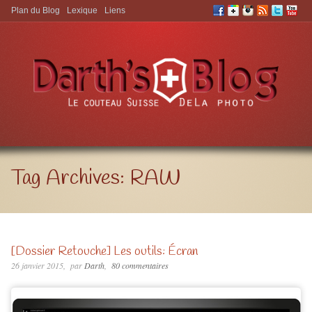
Plan du Blog
Lexique
Liens
Aller à:
Tag Archives:
RAW
[Dossier Retouche] Les outils: Écran
26 janvier 2015
par
Darth
80 commentaires