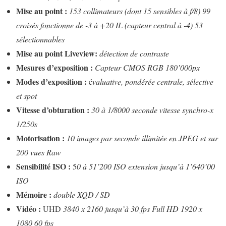
Mise au point :
153 collimateurs (dont 15 sensibles à f/8) 99
croisés fonctionne de -3 à +20 IL (capteur central à -4) 53
sélectionnables
Mise au point Liveview:
détection de contraste
Mesures d’exposition :
Capteur CMOS RGB 180’000px
Modes d’exposition :
é
valuative, pondérée centrale, sélective
et spot
Vitesse d’obturation :
30 à 1/8000 seconde vitesse synchro-x
1/250s
Motorisation :
10 images par seconde illimitée en JPEG et sur
200 vues Raw
Sensibilité ISO :
5
0 à 51’200 ISO extension jusqu’à 1’640’00
ISO
Mémoire :
double XQD / SD
Vidéo :
UHD
3840 x 2160 jusqu’à 30 fps Full HD 1920 x
1080 60 fps