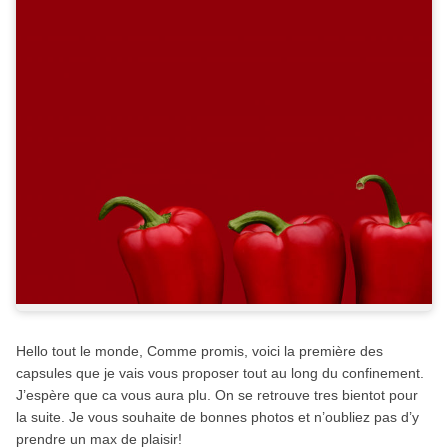
Hello tout le monde, Comme promis, voici la première des
capsules que je vais vous proposer tout au long du confinement.
J’espère que ca vous aura plu. On se retrouve tres bientot pour
la suite. Je vous souhaite de bonnes photos et n’oubliez pas d’y
prendre un max de plaisir!