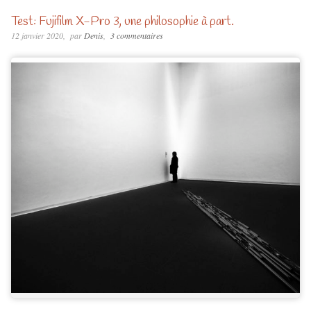
Test: Fujifilm X-Pro 3, une philosophie à part.
12 janvier 2020
par
Denis
3 commentaires