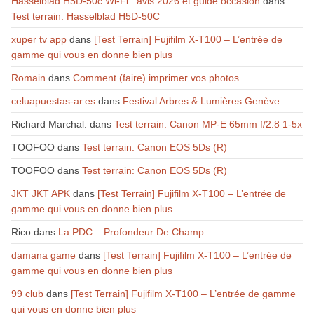
Hasselblad H5D-50c Wi-Fi : avis 2026 et guide occasion
dans
Test terrain: Hasselblad H5D-50C
xuper tv app
dans
[Test Terrain] Fujifilm X-T100 – L’entrée de
gamme qui vous en donne bien plus
Romain
dans
Comment (faire) imprimer vos photos
celuapuestas-ar.es
dans
Festival Arbres & Lumières Genève
Richard Marchal.
dans
Test terrain: Canon MP-E 65mm f/2.8 1-5x
TOOFOO
dans
Test terrain: Canon EOS 5Ds (R)
TOOFOO
dans
Test terrain: Canon EOS 5Ds (R)
JKT JKT APK
dans
[Test Terrain] Fujifilm X-T100 – L’entrée de
gamme qui vous en donne bien plus
Rico
dans
La PDC – Profondeur De Champ
damana game
dans
[Test Terrain] Fujifilm X-T100 – L’entrée de
gamme qui vous en donne bien plus
99 club
dans
[Test Terrain] Fujifilm X-T100 – L’entrée de gamme
qui vous en donne bien plus