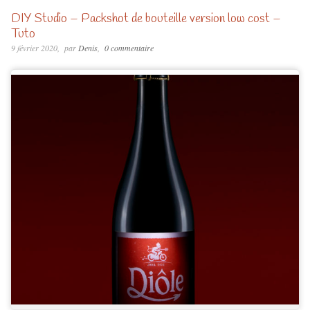
DIY Studio – Packshot de bouteille version low cost –
Tuto
9 février 2020
par
Denis
0 commentaire