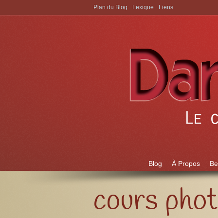
Plan du Blog
Lexique
Liens
Aller à:
Blog
À Propos
Be
cours pho