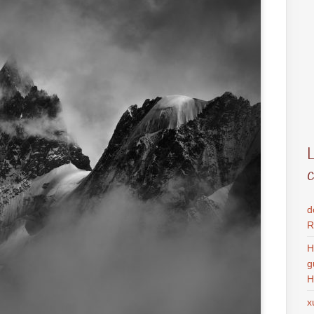
d
R
H
g
H
x