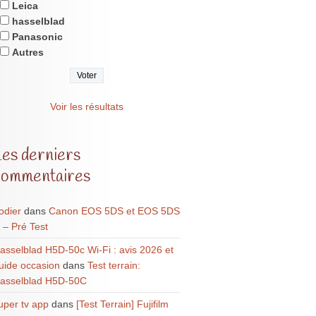
Leica
hasselblad
Panasonic
Autres
Voir les résultats
Les derniers
commentaires
odier
dans
Canon EOS 5DS et EOS 5DS
 – Pré Test
asselblad H5D-50c Wi-Fi : avis 2026 et
uide occasion
dans
Test terrain:
asselblad H5D-50C
uper tv app
dans
[Test Terrain] Fujifilm