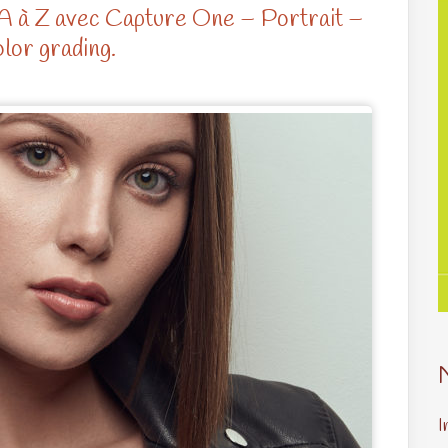
A à Z avec Capture One – Portrait –
lor grading.
I