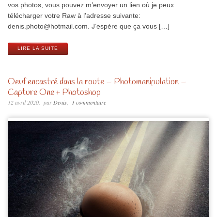
vos photos, vous pouvez m’envoyer un lien où je peux
télécharger votre Raw à l’adresse suivante:
denis.photo@hotmail.com
. J’espère que ça vous […]
LIRE LA SUITE
Oeuf encastré dans la route – Photomanipulation –
Capture One + Photoshop
12 avril 2020
par
Denis
1 commentaire