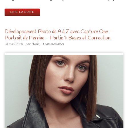
LIRE LA SUITE
Développement Photo de A à Z avec Capture One –
Portrait de Perrine – Partie 1: Bases et Correction
26 avril 2020
par
Denis
3 commentaires