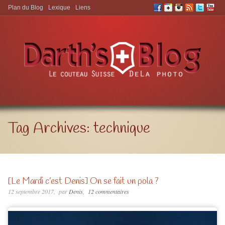
Plan du Blog
Lexique
Liens
Aller à:
Tag Archives:
technique
[Le Mardi c’est Denis] On se fait un pola ?
12 septembre 2017
par
Denis
12 commentaires