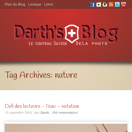
Plan du Blog
Lexique
Liens
Aller à:
Tag Archives:
nature
Defi des lecteurs – l’eau – votation
13 septembre 2010
par
Darth
164 commentaires