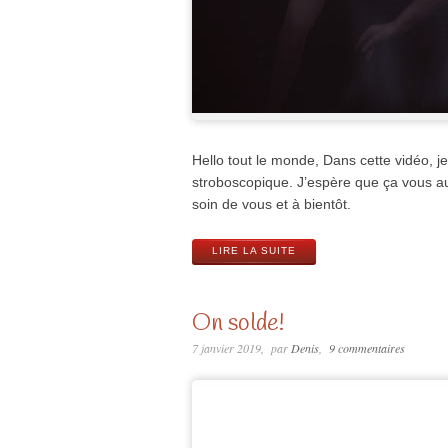
Hello tout le monde, Dans cette vidéo, j
stroboscopique. J’espère que ça vous aur
soin de vous et à bientôt.
LIRE LA SUITE
On solde!
7 janvier 2019
par
Denis
9 commentaires