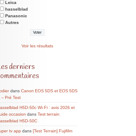
Leica
hasselblad
Panasonic
Autres
Voir les résultats
Les derniers
commentaires
odier
dans
Canon EOS 5DS et EOS 5DS
 – Pré Test
asselblad H5D-50c Wi-Fi : avis 2026 et
uide occasion
dans
Test terrain:
asselblad H5D-50C
uper tv app
dans
[Test Terrain] Fujifilm