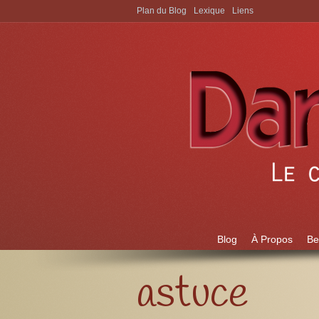
Plan du Blog
Lexique
Liens
Aller à:
Blog
À Propos
Be
astuce